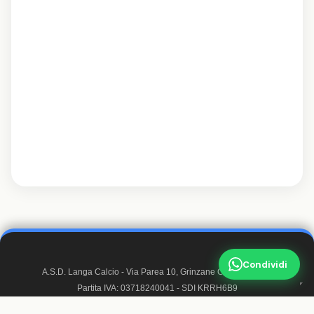
Condividi
A.S.D. Langa Calcio - Via Parea 10, Grinzane Cavour 12060
Partita IVA: 03718240041 - SDI KRRH6B9
Matricola FIGC: 947050