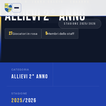
Alliev
A.S.D. Langa Calcio · Squadra
Allievi 2° Anno
Stagione 2025/2026
27
5
Giocatori in rosa
Membri dello staff
CATEGORIA
Allievi 2° Anno
STAGIONE
2025
/2026