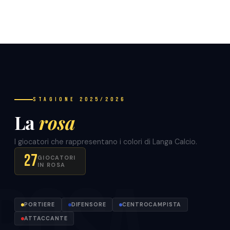
Stagione 2025/2026
La
rosa
I giocatori che rappresentano i colori di Langa Calcio.
27
GIOCATORI
IN ROSA
PORTIERE
DIFENSORE
CENTROCAMPISTA
ATTACCANTE
Mattia
Mario
Luca
Lorenzo