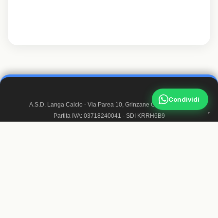
Condividi
A.S.D. Langa Calcio - Via Parea 10, Grinzane Cavour 12060
Partita IVA: 03718240041 - SDI KRRH6B9
Matricola FIGC: 947050
Mail:
info@langacalcio.it
- Pec:
langacalcioasd@pec.it
© 2026 A.S.D. Langa Calcio. Tutti i diritti riservati.
Trasparenza
·
Realizzato da Francesco Sappa