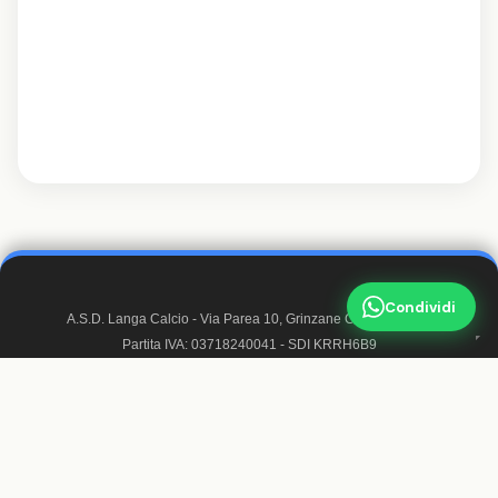
Condividi
A.S.D. Langa Calcio - Via Parea 10, Grinzane Cavour 12060
Partita IVA: 03718240041 - SDI KRRH6B9
Matricola FIGC: 947050
Mail:
info@langacalcio.it
- Pec:
langacalcioasd@pec.it
© 2026 A.S.D. Langa Calcio. Tutti i diritti riservati.
Trasparenza
·
Realizzato da Francesco Sappa