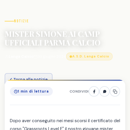
Notizie
MISTER SIMONE AI CAMP
UFFICIALI PARMA CALCIO
Langa Calcio
30 giugno 2024
A.S.D. Langa Calcio
Torna alle notizie
1 min di lettura
CONDIVIDI
Dopo aver conseguito nei mesi scorsi il certificato del
corso "Grassroots Level E" il nostro giovane mister