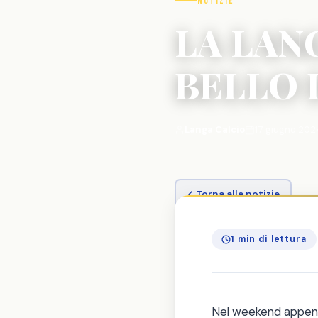
Notizie
LA LAN
BELLO
Langa Calcio
17 giugno 202
Torna alle notizie
1 min di lettura
Nel weekend appena 