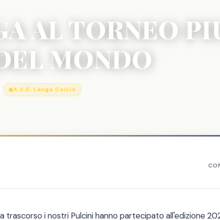
GA AL TORNEO PIU
 DEL MONDO
4
A.S.D. Langa Calcio
CON
trascorso i nostri Pulcini hanno partecipato all'edizione 20