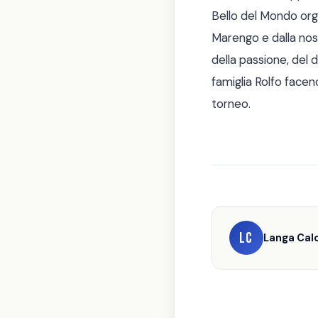
Bello del Mondo org
Marengo e dalla nost
della passione, del 
famiglia Rolfo facend
torneo.
LC
Langa Cal