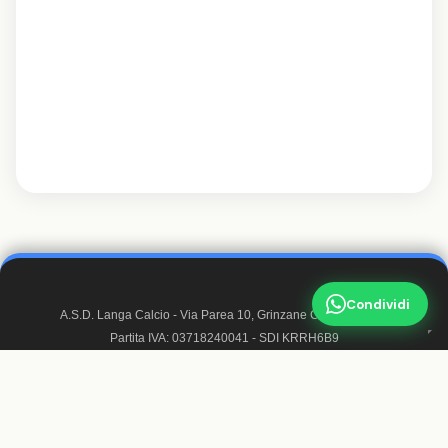
Condividi
A.S.D. Langa Calcio - Via Parea 10, Grinzane Cavour 12060
Partita IVA: 03718240041 - SDI KRRH6B9
Matricola FIGC: 947050
Mail:
info@langacalcio.it
- Pec:
langacalcioasd@pec.it
© 2026 A.S.D. Langa Calcio. Tutti i diritti riservati.
Trasparenza
·
Realizzato da Francesco Sappa